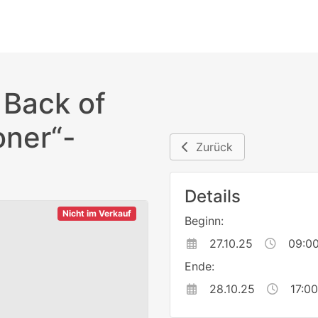
 Back of
oner“-
Zurück
Details
Nicht im Verkauf
Beginn:
27.10.25
09:0
Ende:
28.10.25
17:00