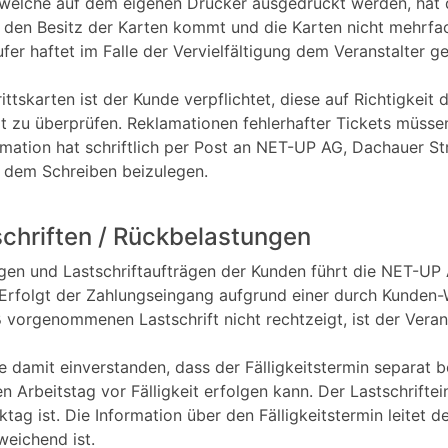
 welche auf dem eigenen Drucker ausgedruckt werden, hat d
 den Besitz der Karten kommt und die Karten nicht mehrfa
ufer haftet im Falle der Vervielfältigung dem Veranstalter
ttskarten ist der Kunde verpflichtet, diese auf Richtigkeit 
t zu überprüfen. Reklamationen fehlerhafter Tickets müsse
ation hat schriftlich per Post an NET-UP AG, Dachauer St
d dem Schreiben beizulegen.
schriften / Rückbelastungen
gen und Lastschriftaufträgen der Kunden führt die NET-U
. Erfolgt der Zahlungseingang aufgrund einer durch Kunden
orgenommenen Lastschrift nicht rechtzeigt, ist der Verans
de damit einverstanden, dass der Fälligkeitstermin separat
 Arbeitstag vor Fälligkeit erfolgen kann. Der Lastschrifte
ktag ist. Die Information über den Fälligkeitstermin leitet
weichend ist.