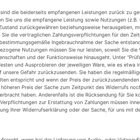
s sind die beiderseits empfangenen Leistungen zurück zu 
en Sie uns die empfangene Leistung sowie Nutzungen (z.B. G
m Zustand zurückgewähren beziehungsweise herausgeben, mü
s Sie die vertraglichen Zahlungsverpflichtungen für den Ze
ie bestimmungsgemäße Ingebrauchnahme der Sache entstand
gezogene Nutzungen müssen Sie nur leisten, soweit Sie die 
genschaften und der Funktionsweise hinausgeht. Unter "Prü
esten und Ausprobieren der jeweiligen Ware, wie es etwa i
f unsere Gefahr zurückzusenden. Sie haben die regelmäßig
llten entspricht und wenn der Preis der zurückzusendenden
 höheren Preis der Sache zum Zeitpunkt des Widerrufs noch
 erbracht haben. Anderenfalls ist die Rücksendung für Sie k
Verpflichtungen zur Erstattung von Zahlungen müssen inner
dung Ihrer Widerrufserklärung oder der Sache, für uns mit 
ufsrecht, wenn bei der Lieferung von Audio- oder Videoauf